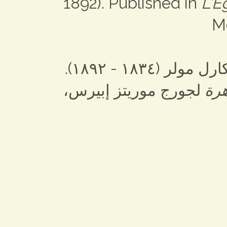
1892). Published in
L'E
Mo
سوق في طنطا، ١٨٧٨. من أعمال ليوبولد كارل مولر (١٨٣٤ - ١٨٩٢).
هرة
لجورج موريتز إبيرس،